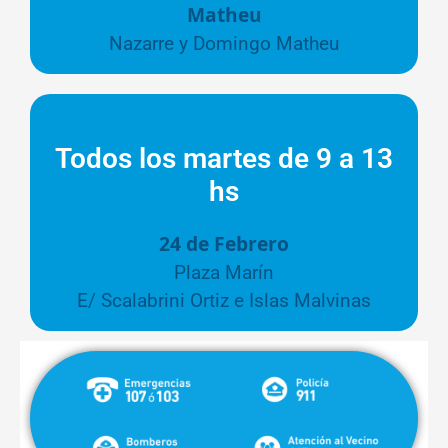
Matheu
Nazarre y Domingo Matheu
Todos los martes de 9 a 13
hs
24 de Febrero
Plaza Marín
E/ Scalabrini Ortiz e Islas Malvinas