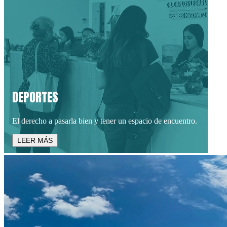
SALUD
DEPORTES
En diez años construimos un sistema sanitario que es modelo
en toda la región.
El derecho a pasarla bien y tener un espacio de encuentro.
LEER MÁS
LEER MÁS