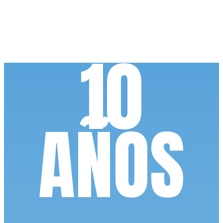
10
AÑOS